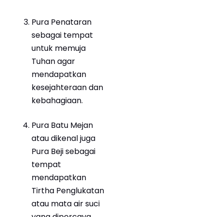
Pura Penataran
sebagai tempat
untuk memuja
Tuhan agar
mendapatkan
kesejahteraan dan
kebahagiaan.
Pura Batu Mejan
atau dikenal juga
Pura Beji sebagai
tempat
mendapatkan
Tirtha Penglukatan
atau mata air suci
yang dipercaya