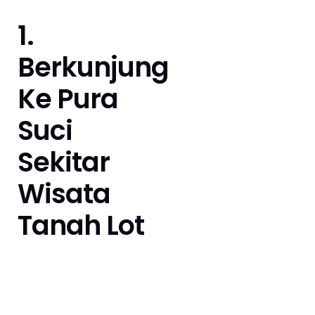
1.
Berkunjung
Ke Pura
Suci
Sekitar
Wisata
Tanah Lot