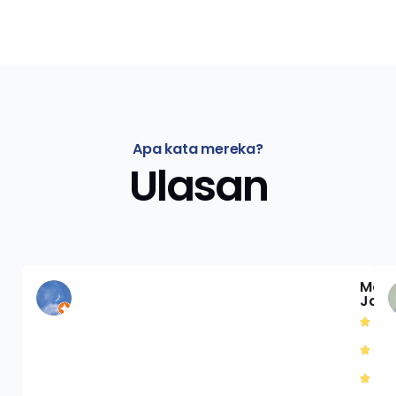
Apa kata mereka?
Ulasan
Mat
Jac