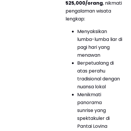
525,000/orang
, nikmati
pengalaman wisata
lengkap:
Menyaksikan
lumba-lumba liar di
pagi hari yang
menawan
Berpetualang di
atas perahu
tradisional dengan
nuansa lokal
Menikmati
panorama
sunrise yang
spektakuler di
Pantai Lovina