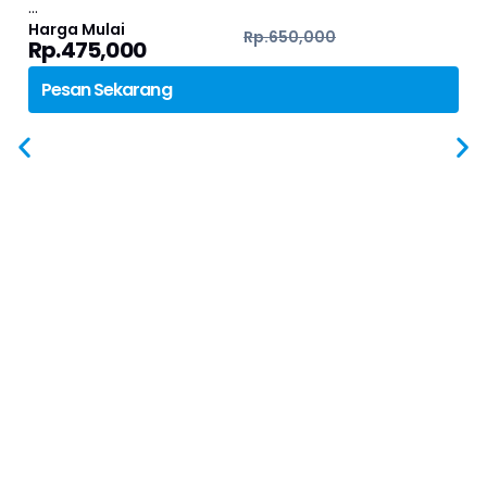
…
Harga Mulai
Rp.650,000
Rp.475,000
Pesan Sekarang