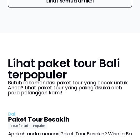
Lihat semua artikel
Lihat paket tour
Bali
terpopuler
Butuh rekomendasi paket tour yang cocok untuk
Anda? Lihat paket tour yang paling disuka oleh
para pelanggan kami!
Bali
Paket Tour Besakih
Tour 1 Hari
Populer
Apakah anda mencari Paket Tour Besakih? Wisata Ba