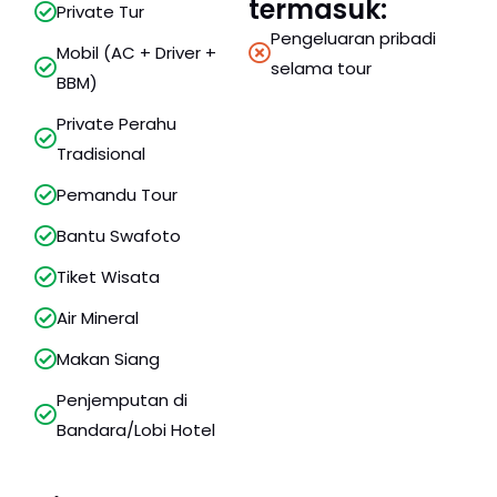
termasuk:
Private Tur
Pengeluaran pribadi
Mobil (AC + Driver +
selama tour
BBM)
Private Perahu
Tradisional
Pemandu Tour
Bantu Swafoto
Tiket Wisata
Air Mineral
Makan Siang
Penjemputan di
Bandara/Lobi Hotel