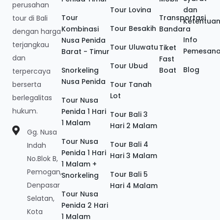
perusahan
Tour Lovina
dan
Tour
Transportasi
tour di Bali
Ketentua
Tour Besakih
Kombinasi
Bandara
dengan harga
Info
Nusa Penida
terjangkau
Tour Uluwatu
Tiket
Pemesan
Barat - Timur
dan
Fast
Tour Ubud
Blog
Snorkeling
Boat
terpercaya
Nusa Penida
berserta
Tour Tanah
Lot
berlegalitas
Tour Nusa
hukum.
Penida 1 Hari
Tour Bali 3
1 Malam
Hari 2 Malam
Gg. Nusa
Tour Nusa
Tour Bali 4
Indah
Penida 1 Hari
Hari 3 Malam
No.Blok B,
1 Malam +
Pemogan,
Tour Bali 5
Snorkeling
Denpasar
Hari 4 Malam
Tour Nusa
Selatan,
Penida 2 Hari
Kota
1 Malam