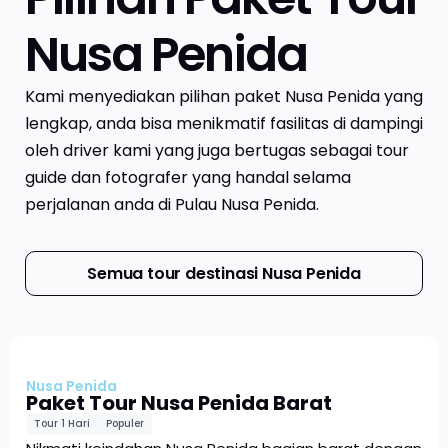
Nusa Penida
Kami menyediakan pilihan paket Nusa Penida yang
lengkap, anda bisa menikmatif fasilitas di dampingi
oleh driver kami yang juga bertugas sebagai tour
guide dan fotografer yang handal selama
perjalanan anda di Pulau Nusa Penida.
Semua tour destinasi Nusa Penida
Nusa Penida
Paket Tour Nusa Penida Barat
Tour 1 Hari
Populer