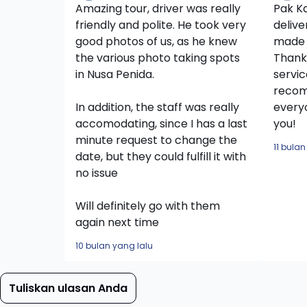
Amazing tour, driver was really
Pak K
friendly and polite. He took very
delive
good photos of us, as he knew
made o
the various photo taking spots
Thank
in Nusa Penida.
servic
recom
In addition, the staff was really
everyo
accomodating, since I has a last
you!
minute request to change the
11 bulan
date, but they could fulfill it with
no issue
Will definitely go with them
again next time
10 bulan yang lalu
Tuliskan ulasan Anda