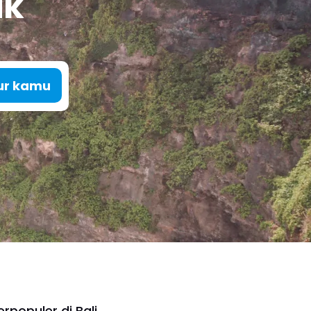
ik
our kamu
erpopuler di Bali