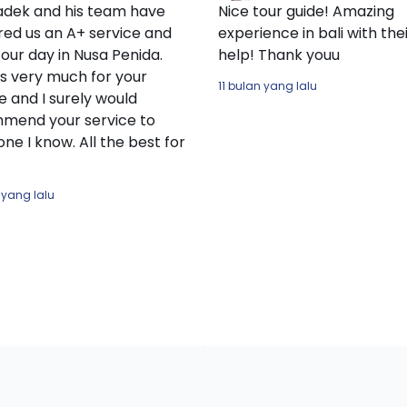
adek and his team have
Nice tour guide! Amazing
red us an A+ service and
experience in bali with the
ur day in Nusa Penida.
help! Thank youu
s very much for your
11 bulan yang lalu
e and I surely would
mend your service to
ne I know. All the best for
 yang lalu