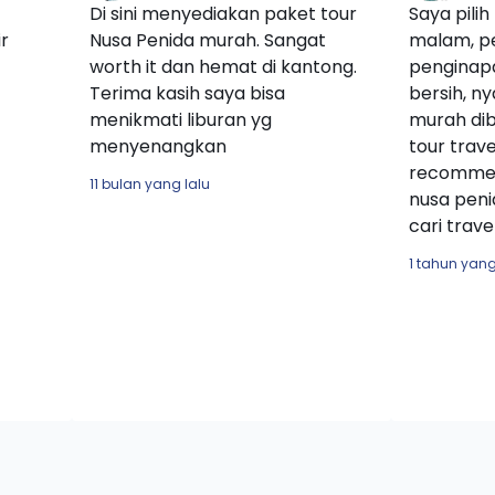
Di sini menyediakan paket tour
Saya pilih
ir
Nusa Penida murah. Sangat
malam, p
worth it dan hemat di kantong.
penginapa
Terima kasih saya bisa
bersih, n
menikmati liburan yg
murah di
menyenangkan
tour trav
recommen
11 bulan yang lalu
nusa peni
cari trave
1 tahun yang