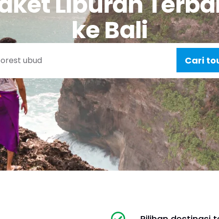
aket Liburan Terba
ke Bali
Cari t
Pilihan destinasi t