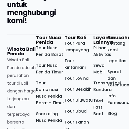
untuk
menghubungi
kami!
Tour Nusa
Tour Bali
Layanan
Perusah
Penida
Lainnya
Tour Pura
Tentang
Tour Nusa
Pilihan
Wisata Bali
Lempuyang
kami
Penida
Penida Barat
Aktivitas
Wisata Bali
Tour
Legalitas
Tour Nusa
Sewa
Kintamani
Penida adalah
Syarat
Penida Timur
Mobil
perusahan
Tour Lovina
dan
Tour
Transportasi
tour di Bali
Ketentua
Tour Besakih
Kombinasi
Bandara
dengan harga
Info
Nusa Penida
terjangkau
Tour Uluwatu
Tiket
Pemesan
Barat - Timur
dan
Fast
Tour Ubud
Blog
Snorkeling
Boat
terpercaya
Nusa Penida
berserta
Tour Tanah
Lot