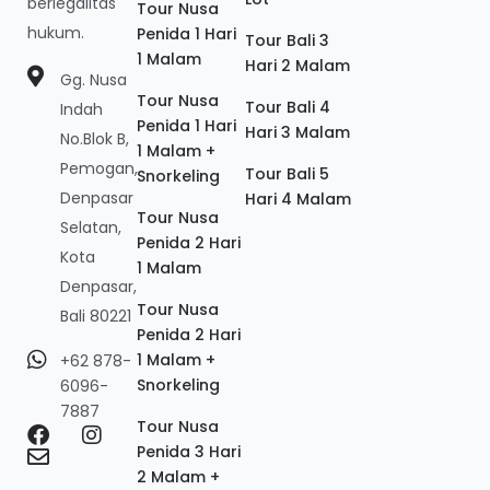
berlegalitas
Tour Nusa
hukum.
Penida 1 Hari
Tour Bali 3
1 Malam
Hari 2 Malam
Gg. Nusa
Tour Nusa
Tour Bali 4
Indah
Penida 1 Hari
Hari 3 Malam
No.Blok B,
1 Malam +
Pemogan,
Tour Bali 5
Snorkeling
Denpasar
Hari 4 Malam
Tour Nusa
Selatan,
Penida 2 Hari
Kota
1 Malam
Denpasar,
Tour Nusa
Bali 80221
Penida 2 Hari
1 Malam +
+62 878-
Snorkeling
6096-
7887
Tour Nusa
Penida 3 Hari
2 Malam +