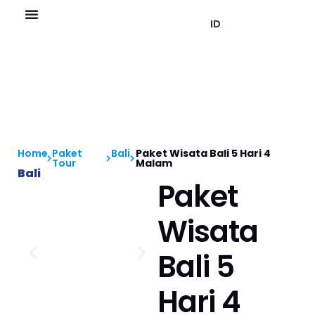
ID
Home
Paket
Bali
Paket Wisata Bali 5 Hari 4
Tour
Malam
Bali
Paket
Wisata
Bali 5
Hari 4