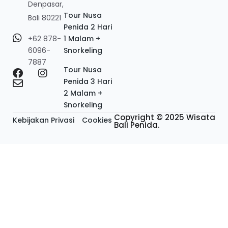
Denpasar,
Tour Nusa
Bali 80221
Penida 2 Hari
1 Malam +
+62 878-
Snorkeling
6096-
7887
Tour Nusa
Penida 3 Hari
2 Malam +
Snorkeling
Copyright © 2025 Wisata
Kebijakan Privasi
Cookies
Bali Penida.