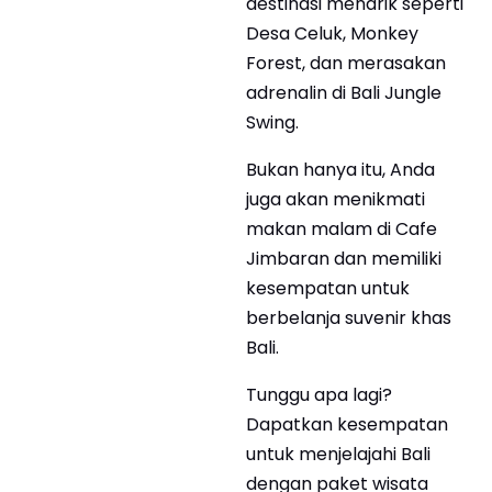
destinasi menarik seperti
Desa Celuk, Monkey
Forest, dan merasakan
adrenalin di Bali Jungle
Swing.
Bukan hanya itu, Anda
juga akan menikmati
makan malam di Cafe
Jimbaran dan memiliki
kesempatan untuk
berbelanja suvenir khas
Bali.
Tunggu apa lagi?
Dapatkan kesempatan
untuk menjelajahi Bali
dengan paket wisata