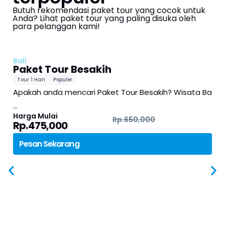
Butuh rekomendasi paket tour yang cocok untuk
Anda? Lihat paket tour yang paling disuka oleh
para pelanggan kami!
Bali
Paket Tour Besakih
Tour 1 Hari
Populer
Apakah anda mencari Paket Tour Besakih? Wisata Ba
…
Harga Mulai
Rp.650,000
Rp.475,000
Pesan Sekarang