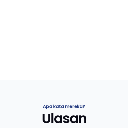
Apa kata mereka?
Ulasan