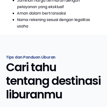
Jaminan harga termurah dengan
pelayanan yang eksklusif
Aman dalam bertransaksi
Nama rekening sesuai dengan legalitas
usaha
Tips dan Panduan Liburan
Cari tahu
tentang destinasi
liburanmu