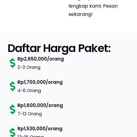
lengkap kami. Pesan
sekarang!
Daftar Harga Paket:
Rp2,650,000/orang
2-3 Orang
Rp1,700,000/orang
4-6 Orang
Rp1,600,000/orang
7-12 Orang
Rp1,530,000/orang
13-16 Orang