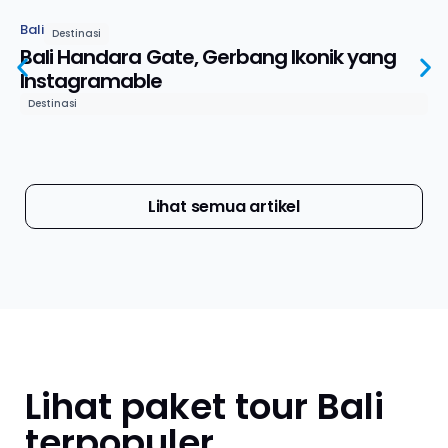
Bali
Destinasi
Bali Handara Gate, Gerbang Ikonik yang
Instagramable
Destinasi
Lihat semua artikel
Lihat paket tour
Bali
terpopuler