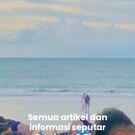
Semua artikel dan
informasi seputar