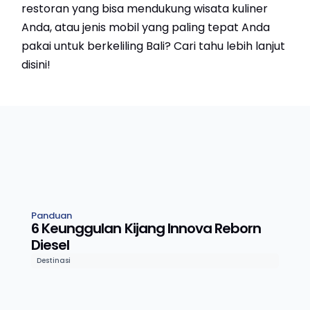
restoran yang bisa mendukung wisata kuliner
Anda, atau jenis mobil yang paling tepat Anda
pakai untuk berkeliling Bali? Cari tahu lebih lanjut
disini!
Panduan
6 Keunggulan Kijang Innova Reborn
Diesel
Destinasi