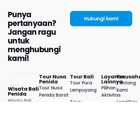
Punya
Hubungi kami
pertanyaan?
Jangan ragu
untuk
menghubungi
kami!
Tour Nusa
Tour Bali
Layanan
Perusah
Penida
Lainnya
Tour Pura
Tentang
Tour Nusa
Pilihan
Wisata Bali
Lempuyang
kami
Penida
Penida Barat
Aktivitas
Wisata Bali
Tour
Legalitas
Tour Nusa
Sewa
Kintamani
Penida adalah
Syarat
Penida Timur
Mobil
perusahan
Tour Lovina
dan
Tour
Transportasi
tour di Bali
Ketentua
Tour Besakih
Kombinasi
Bandara
dengan harga
Info