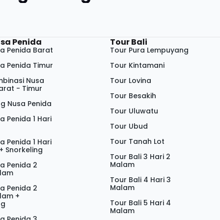
usa Penida
Tour Bali
a Penida Barat
Tour Pura Lempuyang
a Penida Timur
Tour Kintamani
mbinasi Nusa
Tour Lovina
arat - Timur
Tour Besakih
ng Nusa Penida
Tour Uluwatu
a Penida 1 Hari
Tour Ubud
Tour Tanah Lot
a Penida 1 Hari
+ Snorkeling
Tour Bali 3 Hari 2
Malam
a Penida 2
alam
Tour Bali 4 Hari 3
Malam
a Penida 2
alam +
Tour Bali 5 Hari 4
ng
Malam
a Penida 3