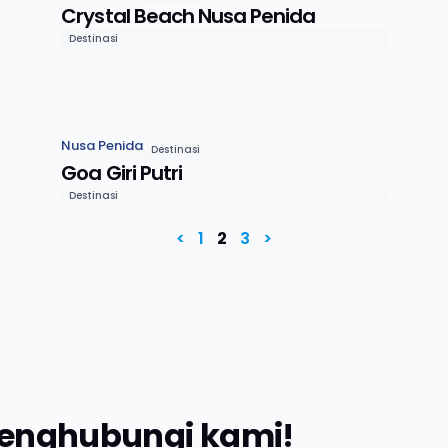
Crystal Beach Nusa Penida
Destinasi
Nusa Penida
Destinasi
Goa Giri Putri
Destinasi
<
1
2
3
>
enghubungi kami!