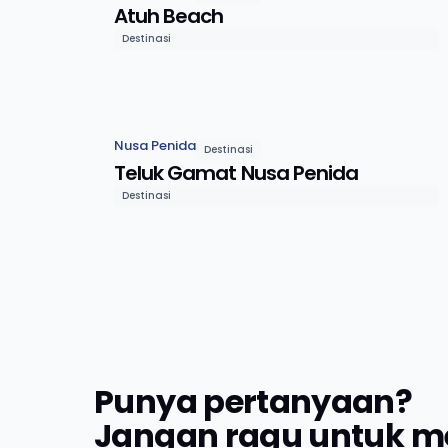
Atuh Beach
Destinasi
Nusa Penida
Destinasi
Teluk Gamat Nusa Penida
Destinasi
Punya pertanyaan?
Jangan ragu untuk m