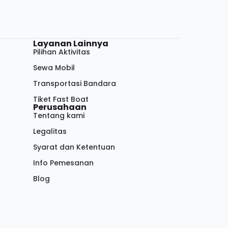
Layanan Lainnya
Pilihan Aktivitas
Sewa Mobil
Transportasi Bandara
Tiket Fast Boat
Perusahaan
Tentang kami
Legalitas
Syarat dan Ketentuan
Info Pemesanan
Blog