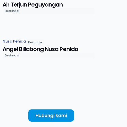
Air Terjun Peguyangan
Destinasi
Nusa Penida
Destinasi
Angel Billabong Nusa Penida
Destinasi
Hubungi kami