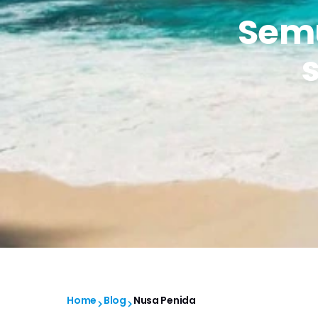
Semu
Home
Blog
Nusa Penida