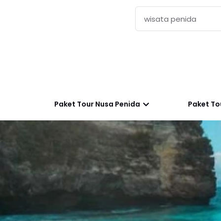
Paket Tour Nusa Penida
Paket Tou