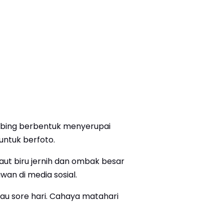
Tebing berbentuk menyerupai
 untuk berfoto.
aut biru jernih dan ombak besar
n di media sosial.
au sore hari. Cahaya matahari