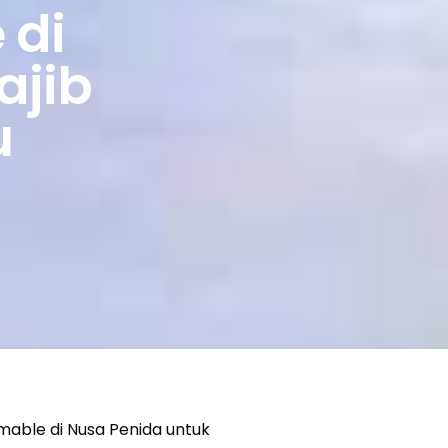
 di
ajib
u
mable di Nusa Penida untuk