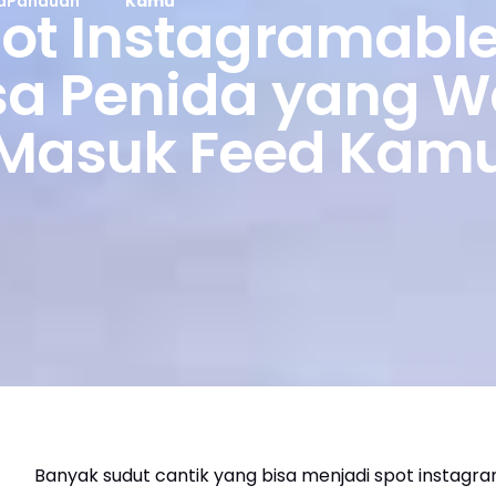
a
Panduan
Kamu
ot Instagramable
a Penida yang W
Masuk Feed Kam
Banyak sudut cantik yang bisa menjadi spot instagra