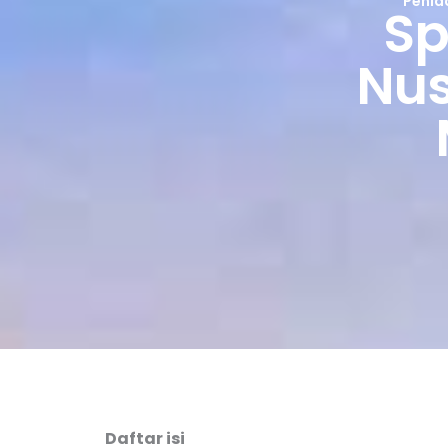
Penid
Sp
Nus
Daftar isi