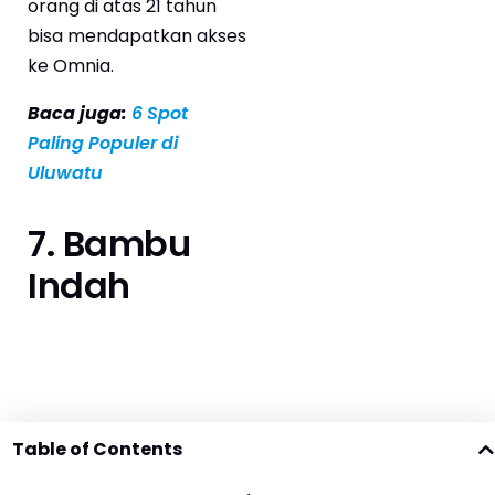
orang di atas 21 tahun
bisa mendapatkan akses
ke Omnia.
Baca juga:
6 Spot
Paling Populer di
Uluwatu
7. Bambu
Indah
Table of Contents
Jika Anda peduli dengan