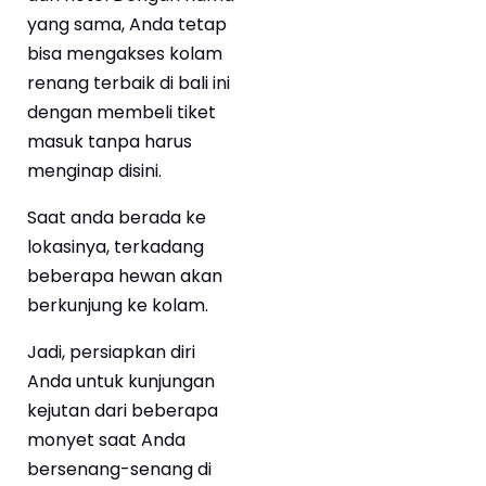
yang sama, Anda tetap
bisa mengakses kolam
renang terbaik di bali ini
dengan membeli tiket
masuk tanpa harus
menginap disini.
Saat anda berada ke
lokasinya, terkadang
beberapa hewan akan
berkunjung ke kolam.
Jadi, persiapkan diri
Anda untuk kunjungan
kejutan dari beberapa
monyet saat Anda
bersenang-senang di