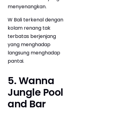
menyenangkan.
W Bali terkenal dengan
kolam renang tak
terbatas berjenjang
yang menghadap
langsung menghadap
pantai.
5. Wanna
Jungle Pool
and Bar