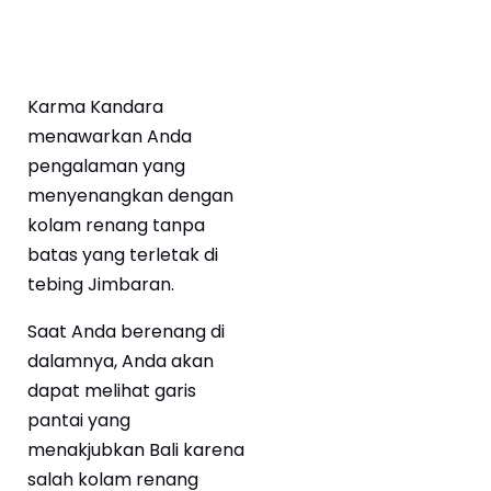
Karma Kandara
menawarkan Anda
pengalaman yang
menyenangkan dengan
kolam renang tanpa
batas yang terletak di
tebing Jimbaran.
Saat Anda berenang di
dalamnya, Anda akan
dapat melihat garis
pantai yang
menakjubkan Bali karena
salah kolam renang