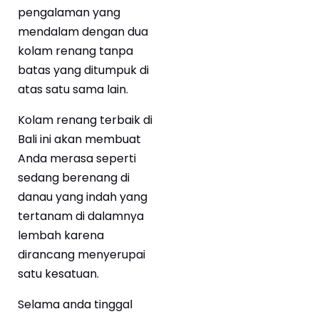
pengalaman yang
mendalam dengan dua
kolam renang tanpa
batas yang ditumpuk di
atas satu sama lain.
Kolam renang terbaik di
Bali ini akan membuat
Anda merasa seperti
sedang berenang di
danau yang indah yang
tertanam di dalamnya
lembah karena
dirancang menyerupai
satu kesatuan.
Selama anda tinggal