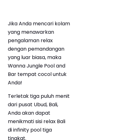
Jika Anda mencari kolam
yang menawarkan
pengalaman relax
dengan pemandangan
yang luar biasa, maka
Wanna Jungle Pool and
Bar tempat cocol untuk
Anda!
Terletak tiga puluh menit
dari pusat Ubud, Bali,
Anda akan dapat
menikmati sisi relax Bali
di infinity pool tiga
tingkat.