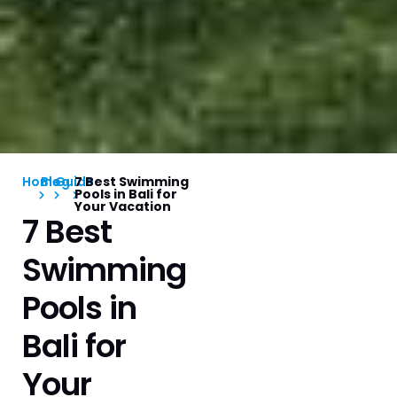
Home
Blog
Guide
7 Best Swimming
Pools in Bali for
Your Vacation
7 Best
Swimming
Pools in
Bali for
Your